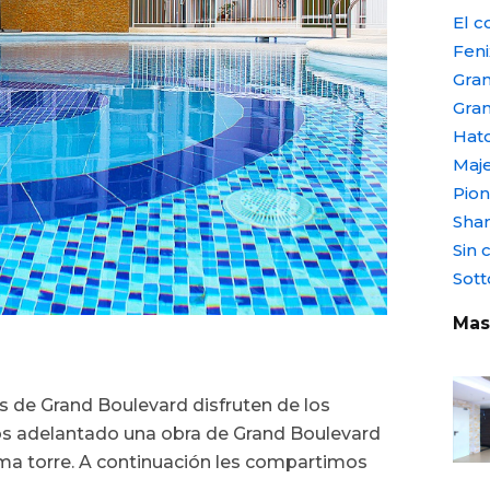
El co
Feni
Gran
Gra
Hat
Maje
Pio
Shan
Sin 
Sott
Mas
s de Grand Boulevard disfruten de los
os adelantado una obra de Grand Boulevard
ima torre. A continuación les compartimos