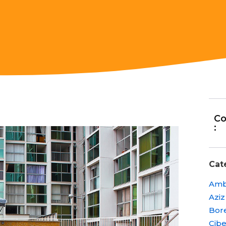
Co
:
Cat
Amb
Aziz
Bore
Cibe