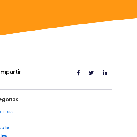
mpartir
egorías
roxia
alix
les