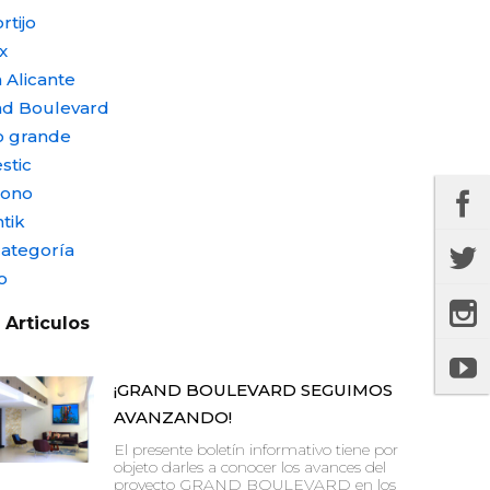
rtijo
x
 Alicante
nd Boulevard
o grande
stic
nono
tik
categoría
o
 Articulos
¡GRAND BOULEVARD SEGUIMOS
AVANZANDO!
El presente boletín informativo tiene por
objeto darles a conocer los avances del
proyecto GRAND BOULEVARD en los