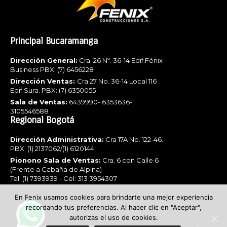
Principal Bucaramanga
Dirección General:
Cra. 26 Nº. 36-14 Edif.Fénix
Business PBX: (7) 6456228
Dirección Ventas:
Cra 27 No. 36-14 Local 116
Edif.Sura. PBX: (7) 6350055
Sala de Ventas:
6439990- 6353636-
3105546588
Regional Bogotá
Dirección Administrativa:
Cra 17A No. 122-46.
PBX: (1) 2137062/(1) 6120144
Pionono Sala de Ventas:
Cra. 6 con Calle 6
(Frente a Cabaña de Alpina)
Tel: (1) 7393939 - Cel: 313 3954307
En Fenix usamos cookies para brindarte una mejor experiencia
recordando tus preferencias. Al hacer clic en "Aceptar",
autorizas el uso de cookies.