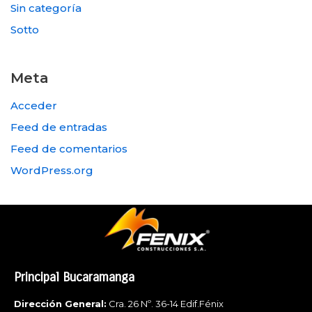
Sin categoría
Sotto
Meta
Acceder
Feed de entradas
Feed de comentarios
WordPress.org
Principal Bucaramanga
Dirección General:
Cra. 26 Nº. 36-14 Edif.Fénix