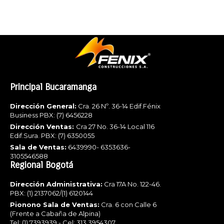
Principal Bucaramanga
Dirección General:
Cra. 26 Nº. 36-14 Edif.Fénix
Business PBX: (7) 6456228
Dirección Ventas:
Cra 27 No. 36-14 Local 116
Edif.Sura. PBX: (7) 6350055
Sala de Ventas:
6439990- 6353636-
3105546588
Regional Bogotá
Dirección Administrativa:
Cra 17A No. 122-46.
PBX: (1) 2137062/(1) 6120144
Pionono Sala de Ventas:
Cra. 6 con Calle 6
(Frente a Cabaña de Alpina)
Tel: (1) 7393939 - Cel: 313 3954307