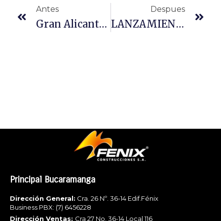
Antes
Despues
Gran Alicante Da La Bienvenida A Bucaramanga
LANZAMIENTO GRAN ALICANTE FASE 2
Principal Bucaramanga
Dirección General:
Cra. 26 Nº. 36-14 Edif.Fénix
Business PBX: (7) 6456228
Dirección Ventas:
Cra 27 No. 36-14 Local 116