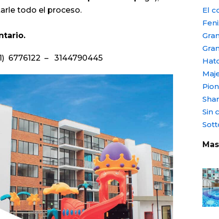
El co
arle todo el proceso.
Feni
Gran
tario.
Gra
 (1) 6776122 – 3144790445
Hat
Maje
Pio
Shan
Sin 
Sott
Mas