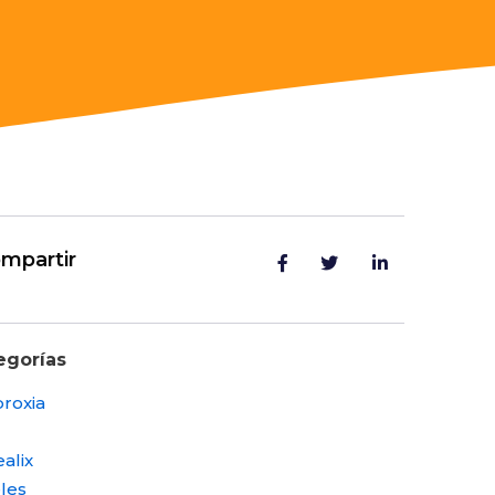
mpartir
egorías
roxia
alix
les