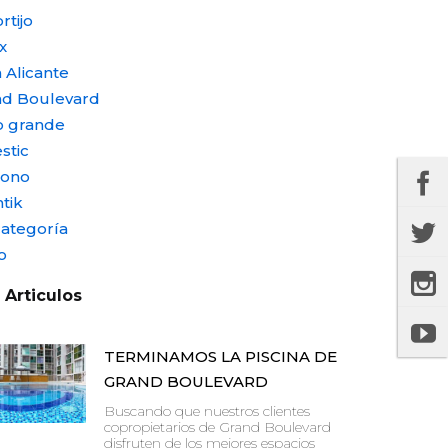
rtijo
x
 Alicante
nd Boulevard
o grande
stic
nono
tik
categoría
o
 Articulos
TERMINAMOS LA PISCINA DE
GRAND BOULEVARD
Buscando que nuestros clientes
copropietarios de Grand Boulevard
disfruten de los mejores espacios