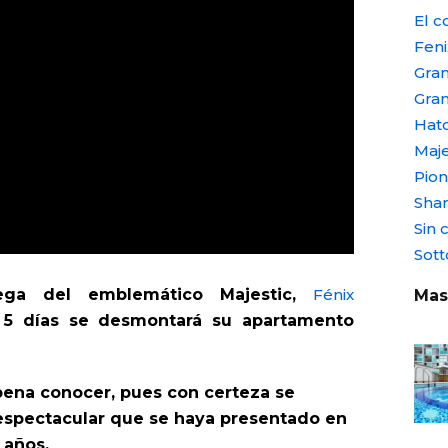
El co
Feni
Gran
Gra
Hat
Maje
Pio
Shan
Sin 
Sott
ga del emblemático Majestic,
Fénix
Mas
 5 días se desmontará su apartamento
pena conocer, pues con certeza se
espectacular que se haya presentado en
 años.