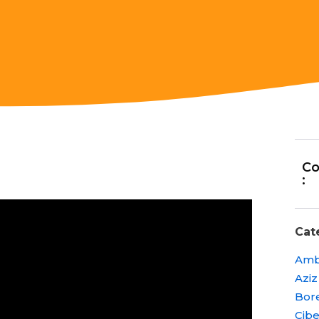
Co
:
Cat
Amb
Aziz
Bore
Cibe