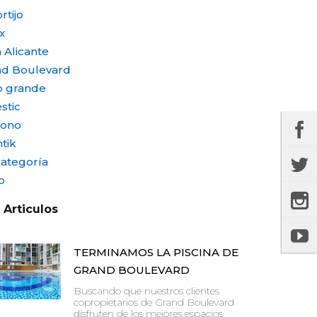
rtijo
x
 Alicante
nd Boulevard
o grande
stic
nono
tik
categoría
o
 Articulos
TERMINAMOS LA PISCINA DE
GRAND BOULEVARD
Buscando que nuestros clientes
copropietarios de Grand Boulevard
disfruten de los mejores espacios