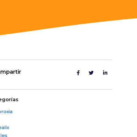
mpartir
egorías
roxia
alix
les