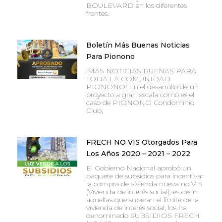
BOULEVARD en los diferentes
frentes.
Boletín Más Buenas Noticias
Para Pionono
¡MÁS NOTICIAS BUENAS PARA
TODA LA COMUNIDAD
PIONONO! En el desarrollo de un
proyecto a gran escala como es el
caso de PIONONO Condominio
Club,
FRECH NO VIS Otorgados Para
Los Años 2020 – 2021 – 2022
El Gobierno Nacional aprobó un
paquete de subsidios para incentivar
la compra de vivienda nueva no VIS
(Vivienda de interés social), es decir
aquellas que superan el límite de la
vivienda de interés social, los ha
denominado SUBSIDIOS FRECH